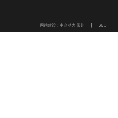
网站建设：
中企动力
常州
|
SEO