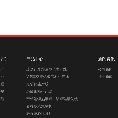
我们
产品中心
新闻资讯
简介
玻璃纤维湿法薄毡生产线
公司新闻
文化
VIP真空绝热板芯材生产线
行业新闻
资质
短切毡生产线
环境
绝缘纸板生产线
历程
带钢连续热镀锌、铝锌硅清洗线
岩棉鼓式集棉机
岩棉离心机系列